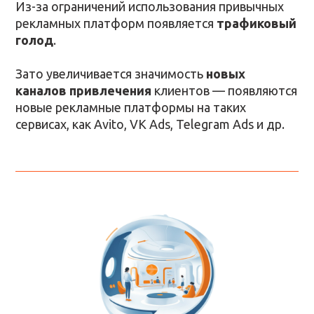
Из-за ограничений использования привычных
рекламных платформ появляется
трафиковый
голод
.
Зато увеличивается значимость
новых
каналов привлечения
клиентов — появляются
новые рекламные платформы на таких
сервисах, как Avito, VK Ads, Telegram Ads и др.
Конференция прошла сразу после
новогодних каникул, что позволило:
узнать работающие инструменты
,
которые позволят привлечь
больше клиентов