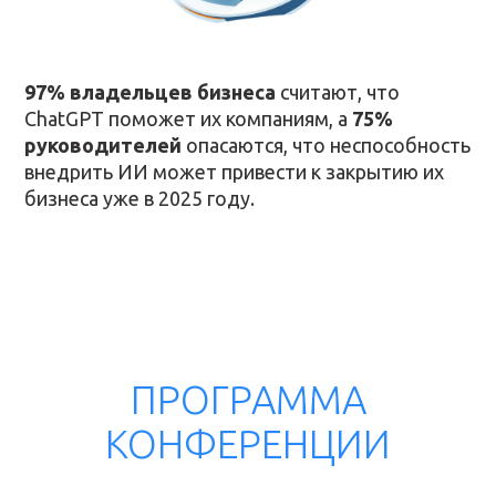
запланировать внедрение
изменений
при корректировке
стратегии но вторую половину
97% владельцев бизнеса
считают, что
учебного сезона;
ChatGPT поможет их компаниям, а
75%
добавить новые курсы
,
руководителей
опасаются, что неспособность
переосмыслить прежние подходы,
внедрить ИИ может привести к закрытию их
чтобы отвечать потребностям
бизнеса уже в 2025 году.
меняющегося рынка образования.
КУПИТЬ ЗАПИСЬ
Зарегистрируйтесь и получите в
подарок подборку подборку
полезных материалов от спикеров
конференции
А ЧТО В ПОДАРКЕ?