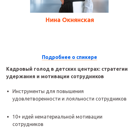
Нина Окнянская
ЗАПИСЬ КОНФЕРЕНЦИИ
1
4
2
3
Запись выступлений
спикеров
5
Презентации,
14:30 - 15:10
Подробнее о спикере
дополнительные материалы,
бонусы от спикеров
Кадровый голод в детских центрах: стратегии
удержания и мотивации сотрудников
4 090
₽
Инструменты для повышения
удовлетворенности и лояльности сотрудников
ОПЛАТИТЬ
10+ идей нематериальной мотивации
сотрудников