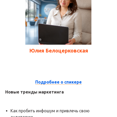
ЭТА КОНФЕРЕНЦИЯ
ДЛЯ ВАС, ЕСЛИ
Юлия Белоцерковская
Видите
необходимость адаптации
стратегии
продвижения в связи с тем,
как меняется потребительское
13:45 - 14:25
поведение.
Подробнее о спикере
Новые тренды маркетинга
Ищете
новые работающие
каналы
и
источники
для
привлечения
клиентов.
Как пробить инфошум и привлечь свою