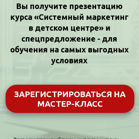
Предприниматель, бизнес-
преподаватель, маркетолог
Специалист по продажам,
копирайтингу, таргетингу и
Яндекс.Директу
Эксперт онлайн-школы
bestbabyclub.ru
с 2011 года
Руководитель онлайн школы по
обучению руководителей и
сотрудников детских проектов
«Яркие мы» с 2019 года
Основатель международной онлайн
школы русского языка для детей
билингвов iRUS
Более 2000 детских проектов
прошли обучение на онлайн и
офлайн курсах
Автор конспектов для детских
лагерей, более 10 лет руководитель