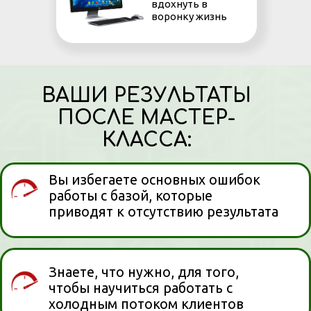
вдохнуть в
Вы получите презентацию
воронку жизнь
курса «Системный маркетинг
в детском центре» и
спецпредложение - для
обучения на самых выгодных
условиях
ЗАРЕГИСТРИРОВАТЬСЯ НА
МАСТЕР-КЛАСС
Зарегистрируйтесь и получите в
подарок - Запись выступления
Зарины Ивантер
"Продающие тексты
для образовательного
центра, перед которым
невозможно устоять"