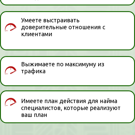
СПИКЕР МАСТЕР-КЛАССА
Юлия Белоцерковская