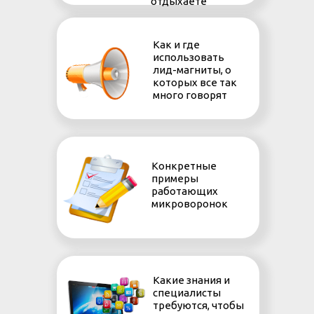
отдыхаете
работы с базой, которые
приводят к отсутствию результата
Как и где
использовать
Знаете, что нужно, для того,
лид-магниты, о
чтобы научиться работать с
которых все так
холодным потоком клиентов
много говорят
Умеете выстраивать
доверительные отношения с
клиентами
Конкретные
примеры
работающих
Выжимаете по максимуму из
микроворонок
трафика
Имеете план действия для найма
специалистов, которые реализуют
Какие знания и
ваш план
специалисты
требуются, чтобы