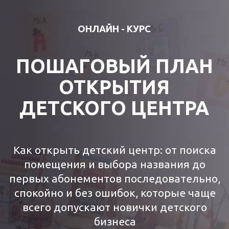
ОНЛАЙН - КУРС
ПОШАГОВЫЙ ПЛАН
ОТКРЫТИЯ
ДЕТСКОГО ЦЕНТРА
Как открыть детский центр: от поиска
помещения и выбора названия до
первых абонементов последовательно,
спокойно и без ошибок, которые чаще
всего допускают новички детского
бизнеса
13
уроков по одному на каждую
неделю, чтобы держать
фокус и ничего не упустить
важных тем и задач, которые