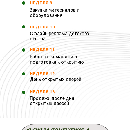
НЕДЕЛЯ 9
Закупки материалов и
5 490
₽
оборудования
5 490
НЕДЕЛЯ 10
Офлайн реклама детского
центра
до 28 мая 23.59
₽
НЕДЕЛЯ 11
Работа с командой и
ЗАПИСАТЬСЯ
подготовка к открытию
НЕДЕЛЯ 12
День открытых дверей
НЕДЕЛЯ 13
Продажи после дня
ТАРИФ СТАНДАРТ +
открытых дверей
То же, что в Тарифе "Базовый", а
так же:
«Я СНЯЛА ПОМЕЩЕНИЕ, А