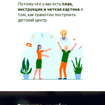
₽
Потому что у вас есть
план,
инструкции и четкая картина
о
ЗАПИСАТЬСЯ
том, как грамотно построить
детский центр.
ОТЗЫВЫ О НАШИХ
МЕРОПРИЯТИЯХ И
КУРСАХ