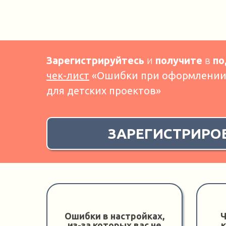
Зарегистрируйтесь
и
получите
в
по
чек-лист
«Ошибки при оформлении 
для детских проектов»
ЗАРЕГИСТРИРО
Ошибки в настройках,
Ч
из-за которых вас не
к