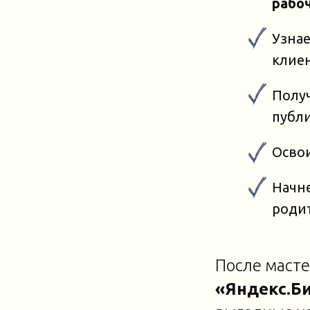
рабо
Узнае
клие
Получ
публ
Освои
Начн
родит
После масте
«Яндекс.Би