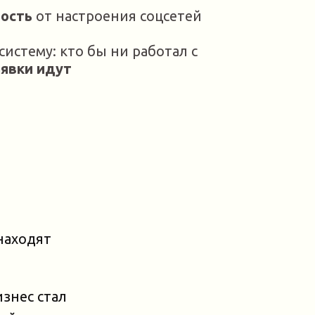
ость
от настроения соцсетей
истему: кто бы ни работал с
аявки идут
находят
изнес стал