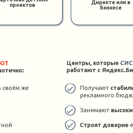
Директе или в
проектов
Бизнесе
Центры, которые
СИ
УЮТ
работают с Яндекс.Би
аотично:
 своём же
Получают
стабил
рекламного бюдж
Занимают
высоки
тной
Строят доверие
е