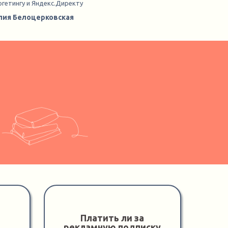
ргетингу и Яндекс.Директу
ия Белоцерковская
Платить ли за
рекламную подписку