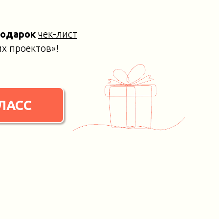
подарок
чек-лист
х проектов»!
ЛАСС