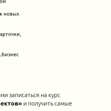
кой
ок новых
арточки,
.Бизнес
ми записаться на курс
оектов»
и получить самые