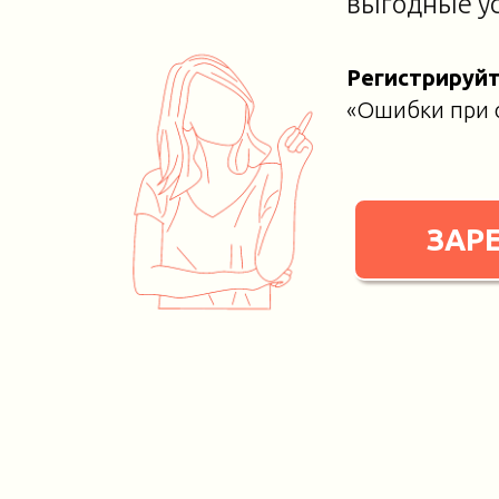
выгодные ус
Регистрируй
«Ошибки при о
ЗАР