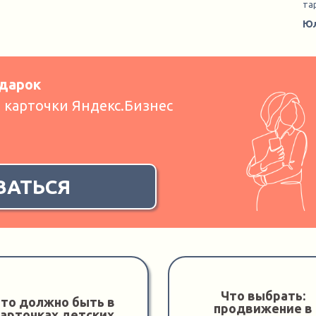
та
Юл
дарок
карточки Яндекс.Бизнес
ВАТЬСЯ
Что выбрать:
то должно быть в
продвижение в
арточках детских