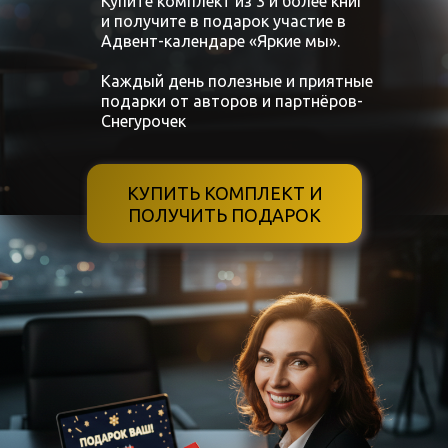
Купите комплект из 3 и более книг
Обучила более 400 менеджеров по
и получите в подарок участие в
продажам
Адвент-календаре «Яркие мы».
Спикер отраслевых конференций,
Каждый день полезные и приятные
подарки от авторов и партнёров-
Автор обучающих курсов по
Снегурочек
интернет-маркетингу и продажам
КУПИТЬ КОМПЛЕКТ И
ПОЛУЧИТЬ ПОДАРОК