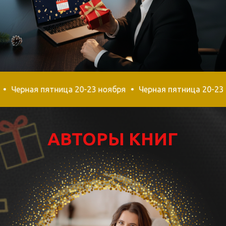
Нина Окнянская
Предприниматель, бизнес-
преподаватель, эксперт в
маркетинге и продажах
ая пятница 20-23 ноября
Черная пятница 20-23 ноября
Опыт в онлайне 5 лет, в
продажах 10 лет,
Основатель международной
онлайн-школы русского языка
для детей-билингвов «iRUS»,
Руководитель «Яркие мы» -
онлайн-школы по обучению
руководителей и сотрудников
детских проектов,