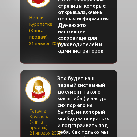
страницы которые
открывала, очень
Нелли
ценная информация.
Куропатка
Думаю это
(Книга
настоящее
продаж),
сокровище для
21 января 2025
руководителей и
администраторов
Это будет наш
первый системный
документ такого
масштаба ( у нас до
сих пор его не
Татьяна
было!), на который
Круглова
мы будем опираться
(Книга
и подстраивать под
продаж),
себя. Как только мы
21 января 2025