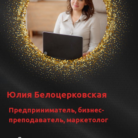
>1800 человек прошли курсы,
Обучила более 150
менеджеров по продажам,
Спикер отраслевых
конференций, автор
обучающих курсов по
маркетингу и продажам