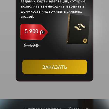
Специалист по продажам,
заданий, карты адаптации, которые
копирайтингу, таргетингу и
позволять вам находить, вводить в
должность и удерживать сильных
Яндекс.Директу
людей.
Эксперт онлайн-школы
bestbabyclub.ru с 2011 года
5 900 р.
Руководитель «Яркие мы» -
9 100 р.
онлайн-школы по обучению
руководителей и сотрудников
детских проектов «Яркие мы» с
2019 года
ЗАКАЗАТЬ
Основатель международной
онлайн-школы русского языка для
детей-билингвов «iRUS»
Более 2000 детских проектов
прошли обучение на онлайн и
офлайн-курсах